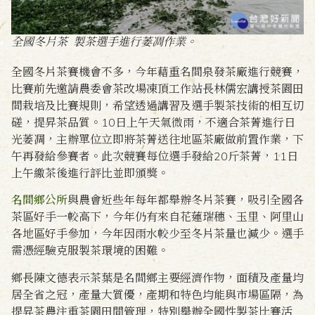
全國冬片茶 製茶選手進行萎凋作業。
全國冬片茶賽機會不多，今年藉重名間泉發茶廠進行競賽，
比賽前先邀請農委會茶改場凍頂工作站長林儒宏講授茶園田
間栽培及比賽規則，希望透過講習及選手製茶技術的相互切
磋，提昇茶品質。10日上午天氣微雨，不適合茶菁進行日
光萎凋，主辦單位立即將茶菁送往地區茶廠做前置作業，下
午再發給參賽者。此次競賽每位選手發給20斤茶菁，11日
上午繳茶後進行評比並即頒獎。
名間鄉公所
與農會近些年每年都舉辦冬片茶賽，吸引全國各
茶區好手一較高下，今年仍有來自花蓮瑞穗、玉里、阿里山
各地區好手參加，今年因雨水較少至冬片茶量也減少。選手
需憑經驗克服製茶環境的困難。
鄉長陳文德表示茶葉是名間鄉主要經濟作物，面積及產量均
居全省之冠，產量大質優，產期和特色均能與市場區隔，為
提昇茶農注重茶園田間管理，特別舉辦全國性製茶比賽活