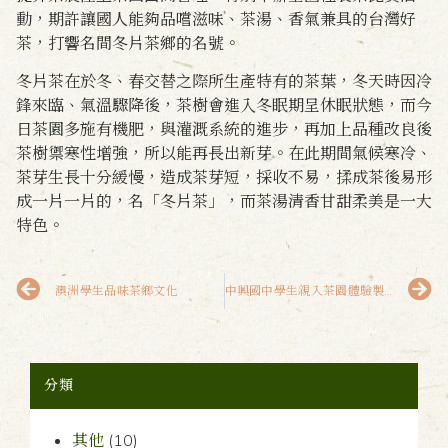
動，期許讓國人能夠品嚐滋味、茶湯、香氣兼具的台灣好
茶，打響名間冬片茶鄉的名號。
冬片茶在於冬、春交替之際所生產特有的茶葉，冬天時因冷
鋒來臨、氣溫驟降後，茶樹會進入冬眠期呈休眠狀態，而今
日茶園多施有機肥，與灌溉系統的進步，再加上品種改良後
茶樹禦寒性增強，所以能再長出新芽。在此期間氣候寒冷、
茶芽生長十分緩慢，造成茶芽短，採收不易，揉成茶後易形
成一片一片的，名「冬片茶」，而茶湯清香甘甜柔美是一大
特色。
澳洲學生品味茶鄉文化
中興國中學生親入茶園體驗製茶辛勞
分類
其他
(10)