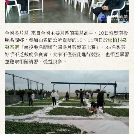
全國冬片茶 來自全國主要茶區的製茶高手，10日齊聚南投
縣名間鄉，參加由名間公所舉辦的10、11兩日於
松柏村泉
發茶廠
「南投縣名間鄉全國冬片茶製茶比賽」，35名製茶
好手不乏數度參賽者，大家不僅彼此進行競技，也相互學習
並聽取相關講習，受益良多。