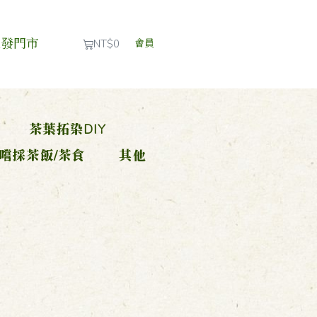
泉發門市
NT$
0
會員
茶葉拓染DIY
嚐採茶飯/茶食
其他