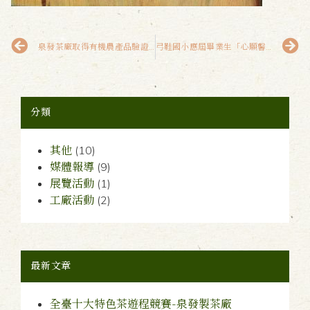
泉發茶廠取得有機農產品驗證證書
弓鞋國小應屆畢業生「心願馨茶」-泉發製茶廠
分類
其他
(10)
媒體報導
(9)
展覽活動
(1)
工廠活動
(2)
最新文章
全臺十大特色茶遊程競賽-泉發製茶廠