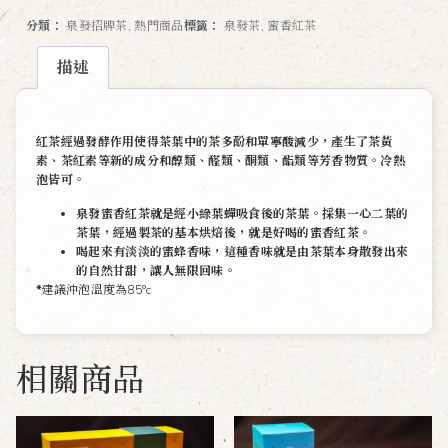
分類：
泉發招牌茶
,
熱門商品
標籤：
泉發茶
,
蜜香紅茶
描述
描述
紅茶經過發酵作用使得茶葉中的茶多酚和單寧酸減少，產生了茶黃
素、茶紅素等新的成分和醇類、醛類、酮類、酯類等芳香物質。冷熱
泡皆可。
泉發蜜香紅茶就是經小綠葉蟬吸食後的茶葉。採集一心二葉的
茶葉，經過製茶的基本烘焙後，就是好喝的蜜香紅茶。
喝起來有淡淡的蜜蜂香味，這種香味就是由茶葉本身散發出來
的自然甘甜，讓人無限回味。
*
建議沖泡溫度為85°c
相關商品