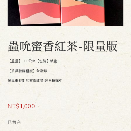
蟲吮蜜香紅茶-限量版
【重量】100公克
【包裝】紙盒
【茶葉發酵程度】全發酵
著诞很特別的蜜香紅茶,限量搶購中
NT$
1,000
已售完