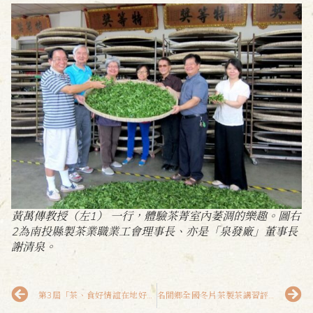
黃萬傳教授（左1） 一行，體驗茶菁室內萎淍的樂趣。圖右
2為南投縣製茶業職業工會理事長、亦是「泉發廠」董事長
謝清泉。
第3屆「茶、食好情誼在地好伴手」
名間鄉全國冬片茶製茶講習評鑑