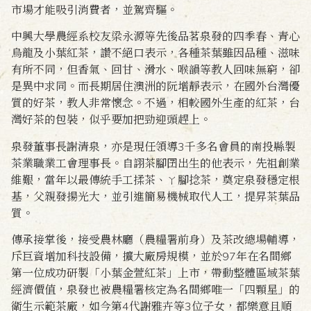
市場才能吸引消費者，並駕齊驅。
中興大學農經系校友梁永源等先後品茗泉發的四季春、青心
烏龍及小葉紅茶，讚不絕口表示，各種茶葉雖因品種、滋味
有所不同，但香氣、回甘、滑水、喉韻等教人回味無窮，卻
是異中求同。而長期居住澳洲的阮增靜表示，在國外台灣優
質的好茶，教人非常懷念。不過，相較國外生產的紅茶，台
灣好茶的包裝，似乎要加把勁迎頭趕上。
泉發董事長謝清泉，亦是現任領導3千多名會員的南投縣製
茶業職業工會理事長。自詡茶腳囝出生的他表示，先祖創業
維艱，當年以最傳統手工揉茶、ㄚ腳捻茶，奠定泉發穩定根
基，父親發揚光大，並引進簡易機械取代人工，提昇茶葉品
質。
傳承接掌後，接受農林廳（農糧署前身）及茶改總場輔導，
斥巨資增加科技設備，擴大廠房規模，並於97年在名間鄉
第一位成功研製「小葉金萱紅茶」上市，帶動整體區域茶葉
經濟價值，泉發也被農糧署核定為名間鄉唯一「四顆星」的
衛生示範茶廠，如今第4代謝雅卉等3位子女，都樂意且順