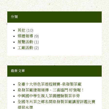
分類
其他
(10)
媒體報導
(9)
展覽活動
(1)
工廠活動
(2)
最新文章
全臺十大特色茶遊程競賽-泉發製茶廠
泉發茶廠捷報頻傳、三喜臨門 好強喔！
中興國中學生親入茶園體驗製茶辛勞
全國冬片茶之鄉名間泉發製茶廠講習評鑑比賽
提昇水準