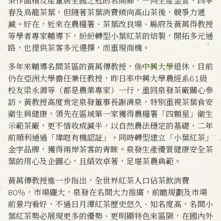
茶作面積及產量居全國之冠的名間鄉，一向生產金萱、四季
春及烏龍茶葉，但隨著茶葉消費傾向高山茶後，競爭力遞
減。好在，近來在農糧署、茶葉改良場、縣府及黃萬得教授
等學者專家輔導下，紛紛轉型小葉紅茶的焙製，開拓多元通
路，也提供茶客多元選擇，而重現商機。
多年來輔導名間茶區的黃萬傳教授，係
中興大學
退休，目前
仍在亞洲大學擔任兼任教授，昨日率中興大學農經系61級
校友梁永源等（都是農業專家）一行，重回泉發茶廠關心參
訪。黃教授高度肯定泉發董事長謝清泉，特別重視茶葉食安
衛生與健康，領先在區域第一家獲得農糧署「四顆星」衛生
示範茶廠，更不惜收成減半，以自然農法穩定的基礎，二年
前順利通過「瑋暟有機認証」。同時轉型建立「小葉紅茶」
金字品牌，獲得兩岸茶客的青睞。泉發生產優質健康安全茶
葉的用心及企圖心，且績效卓著，足堪茶農典範。
黃萬傳教授進一步指出，全世界紅茶人口佔茶飲消費
80％，市場龐大，泉發在名間大力推廣，前瞻規劃及市場
前景均看好，不過日月潭紅茶歷史悠久、知名度高，名間小
葉紅茶勢必展現更多的優勢、更明顯特色來區隔，在國內外