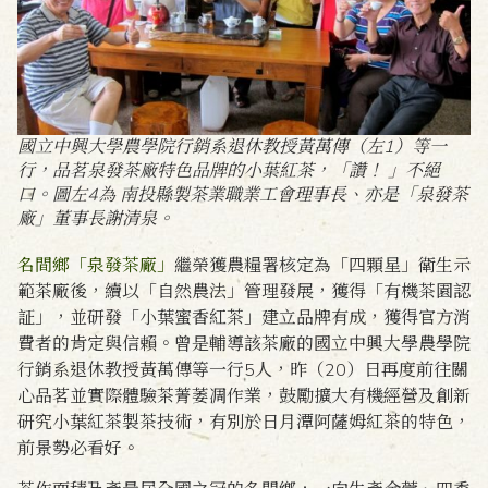
國立中興大學農學院行銷系退休教授黃萬傳（左1）等一
行，品茗泉發茶廠特色品牌的小葉紅茶，「讚！ 」不絕
口。圖左4為 南投縣製茶業職業工會理事長、亦是「泉發茶
廠」董事長謝清泉。
名間鄉「泉發茶廠」
繼榮獲農糧署核定為「四顆星」衛生示
範茶廠後，續以「自然農法」管理發展，獲得「有機茶園認
証」，並研發「小葉蜜香紅茶」建立品牌有成，獲得官方消
費者的肯定與信賴。曾是輔導該茶廠的國立中興大學農學院
行銷系退休教授黃萬傳等一行5人，昨（20）日再度前往關
心品茗並實際體驗茶菁萎凋作業，鼓勵擴大有機經營及創新
研究小葉紅茶製茶技術，有別於日月潭阿薩姆紅茶的特色，
前景勢必看好。