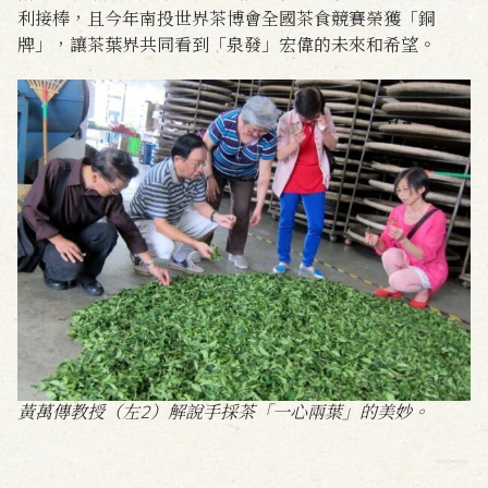
利接棒，且今年南投世界茶博會全國茶食競賽榮獲「銅
牌」，讓茶葉界共同看到「泉發」宏偉的未來和希望。
黃萬傳教授（左2）解說手採茶「一心兩葉」的美妙。