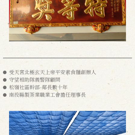
受天宮北極玄天上帝平安素食麵創辦人
守望相助隊義警隊顧問
松嶺社區幹部-鄰長數十年
南投縣製茶業職業工會擔任理事長