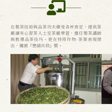
在製茶技術與品茶功夫備受各界肯定，提供茶
廠讓有心習茶人士至茶廠學習，擔任製茶講師
與教導品茶技巧。更在特用作物-茶葉表現傑
出，獲頒『懋績共仰』獎。