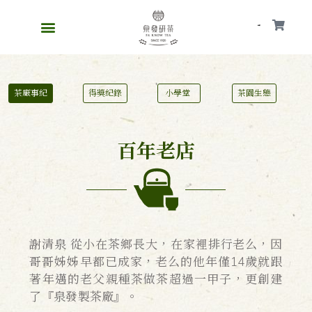
會員
茶廠事紀
得獎紀錄
小學堂
茶園生態
百年老店
謝清泉 從小在茶鄉長大，在家裡排行老么，因
哥哥姊姊早都已成家，老么的他年僅14歲就跟
著年邁的老父親種茶做茶超過一甲子，更創建
了『泉發製茶廠』。