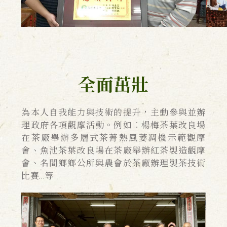
全面茁壯
為本人自我能力與技術的提升，主動參與並辦
理政府各項觀摩活動。例如︰楊梅茶葉改良場
在茶廠舉辦多層式茶菁熱風萎凋機示範觀摩
會、魚池茶葉改良場在茶廠舉辦紅茶製造觀摩
會、名間鄉鄉公所與農會於茶廠辦理製茶技術
比賽…等