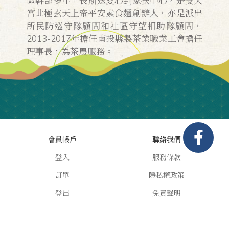
區幹部多年，長期送愛心到家扶中心，是受天
宮北極玄天上帝平安素食麵創辦人，亦是派出
所民防巡守隊顧問和社區守望相助隊顧問，
2013-2017年擔任南投縣製茶業職業工會擔任
理事長，為茶農服務。
會員帳戶
聯絡我們
登入
服務條款
訂單
隱私權政策
登出
免責聲明