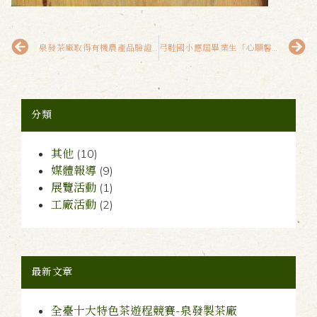
泉發茶廠取得有機農產品驗證證書
弓鞋國小應屆畢業生「心願馨茶」-泉發製茶廠
分類
其他
(10)
媒體報導
(9)
展覽活動
(1)
工廠活動
(2)
最新文章
全臺十大特色茶遊程競賽-泉發製茶廠