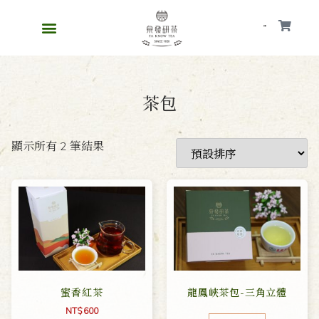
會員
茶包
顯示所有 2 筆結果
蜜香紅茶
龍鳳峽茶包-三角立體
NT$
600