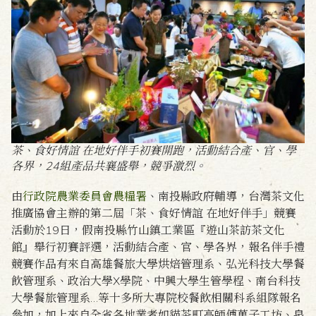
茶、食好情誼 在地好伴手初賽開跑，活動結合產、官、學
各界，24組產品共襄盛舉，競爭激烈。
由
行政院農業委員會農糧署
、南投縣政府輔導，台灣茶文化
推廣協會主辦的第二屆「茶、食好情誼 在地好伴手」競賽
活動於19日，假南投縣竹山鎮工業區『遊山茶訪茶文化
館』舉行初賽評選，活動結合產、官、學各界，報名伴手禮
競賽作品有來自高雄餐旅大學烘焙管理系、弘光科技大學餐
飲管理系、政治大學X學院、中興大學生管學程、南台科技
大學餐旅管理系…等十多所大專院校餐飲相關科系組隊報名
參加，加上來自全省各地業者如貓茶町高師傅菓子工坊、泉