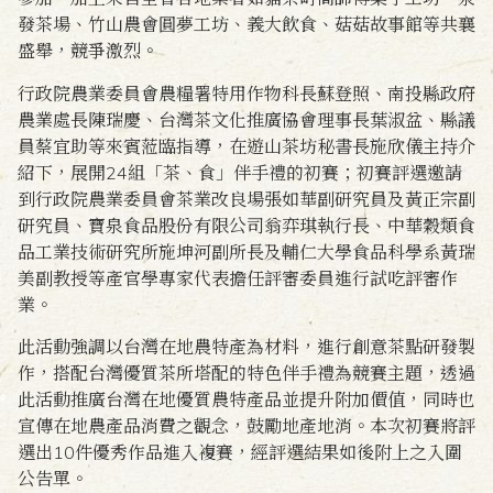
發茶場、竹山農會圓夢工坊、義大飲食、菇菇故事館等共襄
盛舉，競爭激烈。
行政院農業委員會農糧署特用作物科長蘇登照、南投縣政府
農業處長陳瑞慶、台灣茶文化推廣協會理事長葉淑盆、縣議
員蔡宜助等來賓蒞臨指導，在遊山茶坊秘書長施欣儀主持介
紹下，展開24組「茶、食」伴手禮的初賽；初賽評選邀請
到行政院農業委員會茶業改良場張如華副研究員及黃正宗副
研究員、寶泉食品股份有限公司翁弈琪執行長、中華穀類食
品工業技術研究所施坤河副所長及輔仁大學食品科學系黃瑞
美副教授等產官學專家代表擔任評審委員進行試吃評審作
業。
此活動強調以台灣在地農特產為材料，進行創意茶點研發製
作，搭配台灣優質茶所塔配的特色伴手禮為競賽主題，透過
此活動推廣台灣在地優質農特產品並提升附加價值，同時也
宣傳在地農產品消費之觀念，鼓勵地產地消。本次初賽將評
選出10件優秀作品進入複賽，經評選結果如後附上之入圍
公告單。