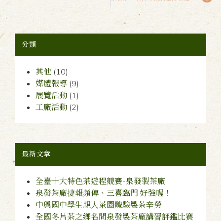
分類
其他
(10)
媒體報導
(9)
展覽活動
(1)
工廠活動
(2)
最新文章
全臺十大特色茶遊程競賽-泉發製茶廠
泉發茶廠捷報頻傳、三喜臨門 好強喔！
中興國中學生親入茶園體驗製茶辛勞
全國冬片茶之鄉名間泉發製茶廠講習評鑑比賽