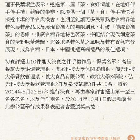
理事長葉淑盆表示，透過第二屆「茶、食好情誼，在地好伴
手伴手禮」競賽的舉辦，除提供一個「茶、食」伴手禮快速
接近市場的平台與機會，也期望能讓更多民眾熟悉台灣各地
特色農特產品以及展現台灣人的無限創意，打破「傳統台灣
茶」的思維，推廣台灣各地特色茗茶、搭配結合現代創意茶
食的全新味蕾體驗，將各地區特色茶之風味及特有香氣充分
展現，成為台灣、日本、中國挑選高端禮品的最佳選項。
初賽評選出10件進入決賽之伴手禮作品，得獎名單：高雄
餐旅大學烘焙管理系、虎尾科技大學休閒遊憩系、僑光科技
大學餐飲管理系、義大食品有限公司、政治大學X學院、弘
光科技大學餐飲管理系2件及泉發茶廠3件共10名，將於
2014年8月23日(六)進行決賽，再由專家評審選出第一至三
名各乙名，以及佳作兩名，於2014年10月1日假農糧署台
北辦公區舉行成果發表記者會暨頒獎典禮。
泉發茶廠取得有機農產品驗證證書