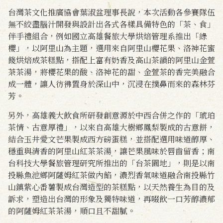
台灣茶文化推廣協會葉淑盆理事長說，本次活動各參賽隊伍
無不絞盡腦汁開發與設計出各式各樣具備特色的「茶、食」
伴手禮組合，例如國立高雄餐旅大學烘焙管理系推出「綠
櫻」，以阿里山為主題，選用來自阿里山櫻花果、洛神花蜜
餞烘焙成茶糕點，搭配上富有奶香及高山茶韻的阿里山金萱
茶茶湯，將櫻花果的酸、洛神花的甜、金萱茶的香完美融合
成一體，讓人彷彿置身於深山中，沉浸在撲鼻而來的森林芬
芳。
另外，高雄義大飲食所研發創意源於中西合併之作的「琥珀
茶情、古意厚禮」，以來自高雄大樹鄉鳳梨製成的古意餅，
結合玉井愛文芒果製成西方磅蛋糕，並搭配選用味道醇厚、
穩重與清香的阿里山紅茶茶湯，讓芒果風味於唇齒留香；南
台科技大學餐旅管理研究所推出的「台茶園地」，則是以南
投縣魚池鄉阿薩姆紅茶做內餡，濃烈香氣味道融合南投縣竹
山鎮紫心番薯製成台灣造型的茶糕點，以天然養生為目的及
訴求，塑造出台灣的形象及獨特味道，再啜飲一口芳醇濃郁
的阿薩姆紅茶茶湯，順口且不甜膩。