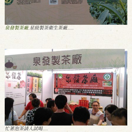
泉發製茶廠
.星級製茶衛生茶廠……
忙著泡茶請人試喝…..