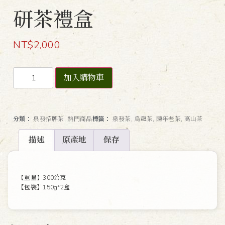
研茶禮盒
NT$
2,000
加入購物車
分類：
泉發招牌茶
,
熱門商品
標籤：
泉發茶
,
烏龍茶
,
陳年老茶
,
高山茶
描述
原產地
保存
描述
【重量】300公克
【包裝】150g*2盒